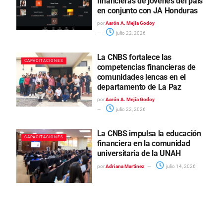
financieras de jóvenes del país
en conjunto con JA Honduras
por
Aarón A. Mejía Godoy
julio 22, 2026
La CNBS fortalece las
CAPACITACIONES
competencias financieras de
comunidades lencas en el
departamento de La Paz
por
Aarón A. Mejía Godoy
julio 22, 2026
La CNBS impulsa la educación
CAPACITACIONES
financiera en la comunidad
universitaria de la UNAH
por
Adriana Martinez
julio 14, 2026