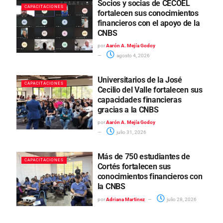
Socios y socias de CECOEL
CAPACITACIONES
fortalecen sus conocimientos
financieros con el apoyo de la
CNBS
por
Aarón A. Mejía Godoy
agosto 4, 2026
Universitarios de la José
CAPACITACIONES
Cecilio del Valle fortalecen sus
capacidades financieras
gracias a la CNBS
por
Aarón A. Mejía Godoy
julio 31, 2026
Más de 750 estudiantes de
CAPACITACIONES
Cortés fortalecen sus
conocimientos financieros con
la CNBS
por
Adriana Martinez
julio 28, 2026