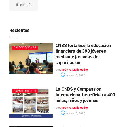
Leer más
Recientes
CNBS fortalece la educación
CAPACITACIONES
financiera de 398 jóvenes
mediante jornadas de
capacitación
por
Aarón A. Mejía Godoy
agosto 3, 2026
La CNBS y Compassion
CAPACITACIONES
Internacional benefician a 400
niñas, niños y jóvenes
por
Aarón A. Mejía Godoy
agosto 3, 2026