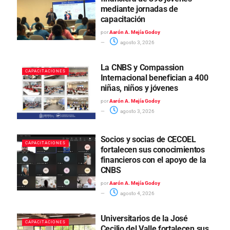
mediante jornadas de
capacitación
por
Aarón A. Mejía Godoy
agosto 3, 2026
La CNBS y Compassion
CAPACITACIONES
Internacional benefician a 400
niñas, niños y jóvenes
por
Aarón A. Mejía Godoy
agosto 3, 2026
Socios y socias de CECOEL
CAPACITACIONES
fortalecen sus conocimientos
financieros con el apoyo de la
CNBS
por
Aarón A. Mejía Godoy
agosto 4, 2026
Universitarios de la José
CAPACITACIONES
Cecilio del Valle fortalecen sus