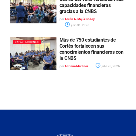
capacidades financieras
gracias a la CNBS
por
Aarón A. Mejía Godoy
julio 31, 2026
Más de 750 estudiantes de
CAPACITACIONES
Cortés fortalecen sus
conocimientos financieros con
la CNBS
por
Adriana Martinez
julio 28, 2026