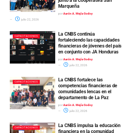
junto a la Cooperativa San
Marqueña
por
Aarón A. Mejía Godoy
julio 22, 2026
La CNBS continúa
CAPACITACIONES
fortaleciendo las capacidades
financieras de jóvenes del país
en conjunto con JA Honduras
por
Aarón A. Mejía Godoy
julio 22, 2026
La CNBS fortalece las
CAPACITACIONES
competencias financieras de
comunidades lencas en el
departamento de La Paz
por
Aarón A. Mejía Godoy
julio 22, 2026
La CNBS impulsa la educación
CAPACITACIONES
financiera en la comunidad