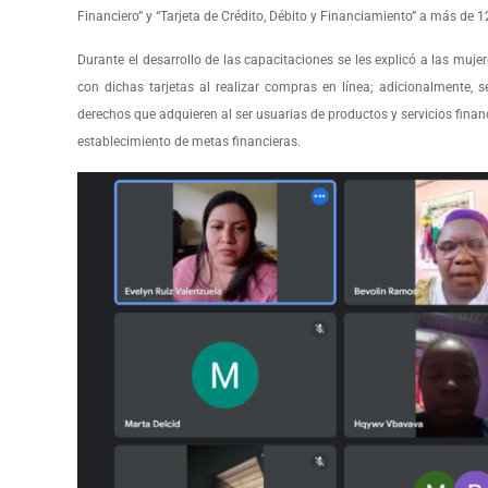
Financiero” y “Tarjeta de Crédito, Débito y Financiamiento” a más de
Durante el desarrollo de las capacitaciones se les explicó a las muje
con dichas tarjetas al realizar compras en línea; adicionalmente, s
derechos que adquieren al ser usuarias de productos y servicios financi
establecimiento de metas financieras.