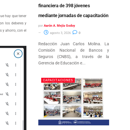
financiera de 398 jóvenes
mediante jornadas de capacitación
que hay que tener
son los deberes y
por
Aarón A. Mejía Godoy
s y ahorro, con el
agosto 3, 2026
0
Redacción Juan Carlos Molina. La
Comisión Nacional de Bancos y
Seguros (CNBS), a través de la
Gerencia de Educación e...
CAPACITACIONES