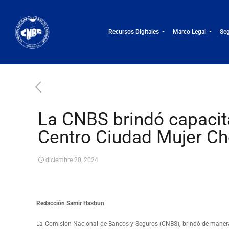
Recursos Digitales
Marco Legal
Seg
La CNBS brindó capacita
Centro Ciudad Mujer C
diciembre 20, 2024
Redacción Samir Hasbun
La Comisión Nacional de Bancos y Seguros (CNBS), brindó de manera v