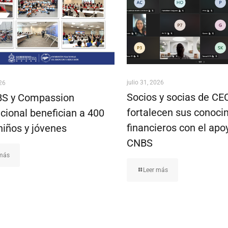
julio 31, 2026
026
Socios y socias de C
S y Compassion
fortalecen sus conoci
cional benefician a 400
financieros con el apo
niños y jóvenes
CNBS
 más
Leer más