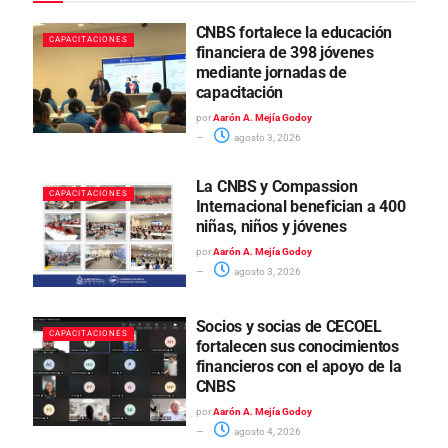
CNBS fortalece la educación
CAPACITACIONES
financiera de 398 jóvenes
mediante jornadas de
capacitación
por
Aarón A. Mejía Godoy
agosto 3, 2026
La CNBS y Compassion
CAPACITACIONES
Internacional benefician a 400
niñas, niños y jóvenes
por
Aarón A. Mejía Godoy
agosto 3, 2026
Socios y socias de CECOEL
CAPACITACIONES
fortalecen sus conocimientos
financieros con el apoyo de la
CNBS
por
Aarón A. Mejía Godoy
agosto 4, 2026