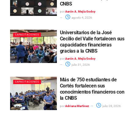
CNBS
por
Aarón A. Mejía Godoy
agosto 4, 2026
Universitarios de la José
CAPACITACIONES
Cecilio del Valle fortalecen sus
capacidades financieras
gracias a la CNBS
por
Aarón A. Mejía Godoy
julio 31, 2026
Más de 750 estudiantes de
CAPACITACIONES
Cortés fortalecen sus
conocimientos financieros con
la CNBS
por
Adriana Martinez
julio 28, 2026