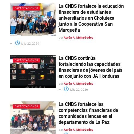
La CNBS fortalece la educación
CAPACITACIONES
financiera de estudiantes
universitarios en Choluteca
junto a la Cooperativa San
Marqueña
por
Aarón A. Mejía Godoy
julio 22, 2026
La CNBS continúa
CAPACITACIONES
fortaleciendo las capacidades
financieras de jóvenes del país
en conjunto con JA Honduras
por
Aarón A. Mejía Godoy
julio 22, 2026
La CNBS fortalece las
CAPACITACIONES
competencias financieras de
comunidades lencas en el
departamento de La Paz
por
Aarón A. Mejía Godoy