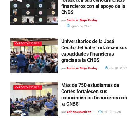
financieros con el apoyo de la
CNBS
por
Aarón A. Mejía Godoy
agosto 4, 2026
Universitarios de la José
CAPACITACIONES
Cecilio del Valle fortalecen sus
capacidades financieras
gracias a la CNBS
por
Aarón A. Mejía Godoy
julio 31, 2026
Más de 750 estudiantes de
CAPACITACIONES
Cortés fortalecen sus
conocimientos financieros con
la CNBS
por
Adriana Martinez
julio 28, 2026