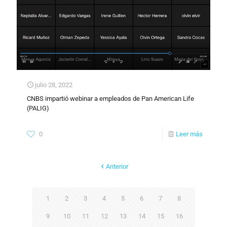
julio 28, 2022
CNBS impartió webinar a empleados de Pan American Life
(PALIG)
0
Leer más
Anterior
1
2
3
4
5
6
7
8
9
10
11
12
13
14
15
16