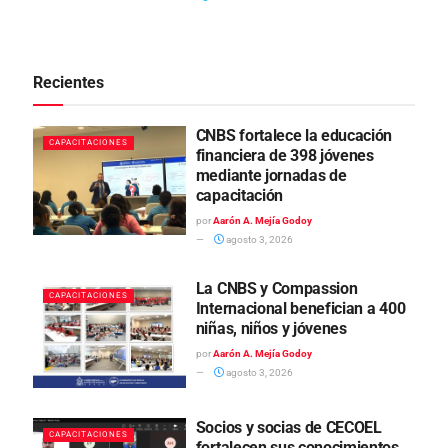
Recientes
CNBS fortalece la educación
CAPACITACIONES
financiera de 398 jóvenes
mediante jornadas de
capacitación
por
Aarón A. Mejía Godoy
agosto 3, 2026
La CNBS y Compassion
CAPACITACIONES
Internacional benefician a 400
niñas, niños y jóvenes
por
Aarón A. Mejía Godoy
agosto 3, 2026
Socios y socias de CECOEL
CAPACITACIONES
fortalecen sus conocimientos