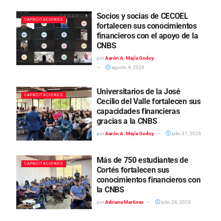
Socios y socias de CECOEL
CAPACITACIONES
fortalecen sus conocimientos
financieros con el apoyo de la
CNBS
por
Aarón A. Mejía Godoy
agosto 4, 2026
Universitarios de la José
CAPACITACIONES
Cecilio del Valle fortalecen sus
capacidades financieras
gracias a la CNBS
por
Aarón A. Mejía Godoy
julio 31, 2026
Más de 750 estudiantes de
CAPACITACIONES
Cortés fortalecen sus
conocimientos financieros con
la CNBS
por
Adriana Martinez
julio 28, 2026