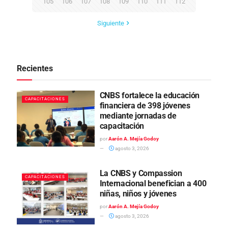
105
106
107
108
109
110
111
112
Siguiente
Recientes
CNBS fortalece la educación
CAPACITACIONES
financiera de 398 jóvenes
mediante jornadas de
capacitación
por
Aarón A. Mejía Godoy
agosto 3, 2026
La CNBS y Compassion
CAPACITACIONES
Internacional benefician a 400
niñas, niños y jóvenes
por
Aarón A. Mejía Godoy
agosto 3, 2026