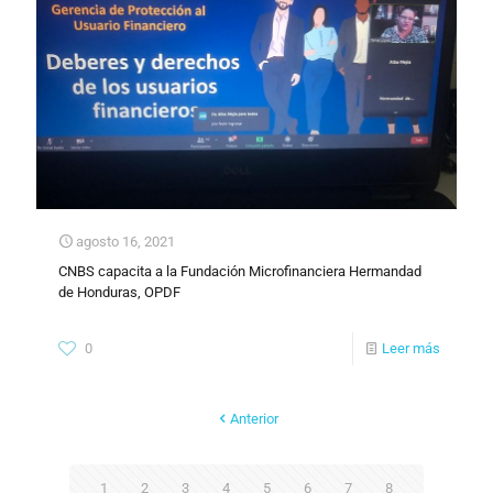
agosto 16, 2021
CNBS capacita a la Fundación Microfinanciera Hermandad
de Honduras, OPDF
0
Leer más
Anterior
1
2
3
4
5
6
7
8