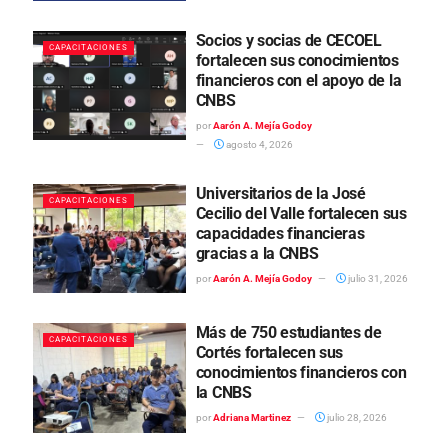
Socios y socias de CECOEL
CAPACITACIONES
fortalecen sus conocimientos
financieros con el apoyo de la
CNBS
por
Aarón A. Mejía Godoy
agosto 4, 2026
Universitarios de la José
CAPACITACIONES
Cecilio del Valle fortalecen sus
capacidades financieras
gracias a la CNBS
por
Aarón A. Mejía Godoy
julio 31, 2026
Más de 750 estudiantes de
CAPACITACIONES
Cortés fortalecen sus
conocimientos financieros con
la CNBS
por
Adriana Martinez
julio 28, 2026