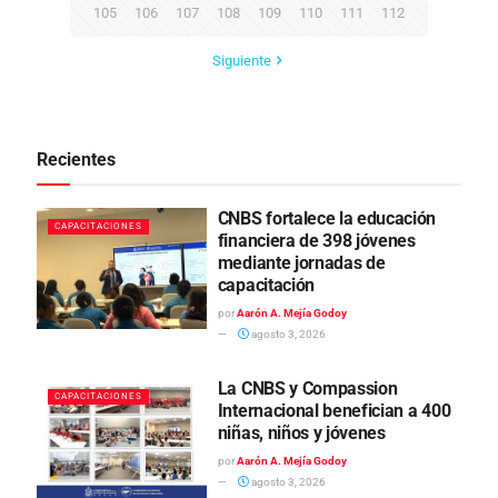
105
106
107
108
109
110
111
112
Siguiente
Recientes
CNBS fortalece la educación
CAPACITACIONES
financiera de 398 jóvenes
mediante jornadas de
capacitación
por
Aarón A. Mejía Godoy
agosto 3, 2026
La CNBS y Compassion
CAPACITACIONES
Internacional benefician a 400
niñas, niños y jóvenes
por
Aarón A. Mejía Godoy
agosto 3, 2026