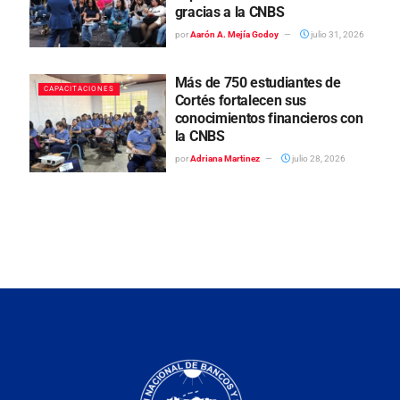
gracias a la CNBS
por
Aarón A. Mejía Godoy
julio 31, 2026
Más de 750 estudiantes de
CAPACITACIONES
Cortés fortalecen sus
conocimientos financieros con
la CNBS
por
Adriana Martinez
julio 28, 2026