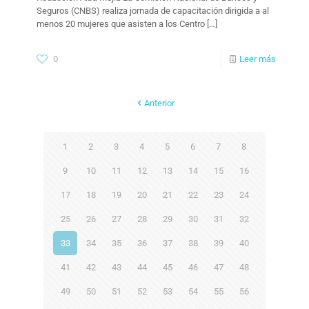
Seguros (CNBS) realiza jornada de capacitación dirigida a al
menos 20 mujeres que asisten a los Centro
[…]
0
Leer más
Anterior
1
2
3
4
5
6
7
8
9
10
11
12
13
14
15
16
17
18
19
20
21
22
23
24
25
26
27
28
29
30
31
32
33
34
35
36
37
38
39
40
41
42
43
44
45
46
47
48
49
50
51
52
53
54
55
56