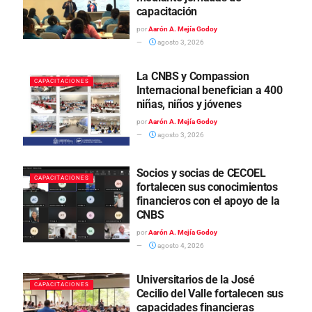
capacitación
por
Aarón A. Mejía Godoy
agosto 3, 2026
La CNBS y Compassion
CAPACITACIONES
Internacional benefician a 400
niñas, niños y jóvenes
por
Aarón A. Mejía Godoy
agosto 3, 2026
Socios y socias de CECOEL
CAPACITACIONES
fortalecen sus conocimientos
financieros con el apoyo de la
CNBS
por
Aarón A. Mejía Godoy
agosto 4, 2026
Universitarios de la José
CAPACITACIONES
Cecilio del Valle fortalecen sus
capacidades financieras