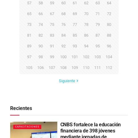
57
58
59
60
61
62
63
64
65
66
67
68
69
70
71
72
73
74
75
76
77
78
79
80
81
82
83
84
85
86
87
88
89
90
91
92
93
94
95
96
97
98
99
100
101
102
103
104
105
106
107
108
109
110
111
112
Siguiente
Recientes
CNBS fortalece la educación
CAPACITACIONES
financiera de 398 jóvenes
mediante jornadas de