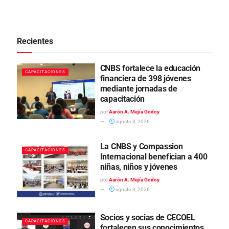
Recientes
CNBS fortalece la educación
CAPACITACIONES
financiera de 398 jóvenes
mediante jornadas de
capacitación
por
Aarón A. Mejía Godoy
agosto 3, 2026
La CNBS y Compassion
CAPACITACIONES
Internacional benefician a 400
niñas, niños y jóvenes
por
Aarón A. Mejía Godoy
agosto 3, 2026
Socios y socias de CECOEL
CAPACITACIONES
fortalecen sus conocimientos