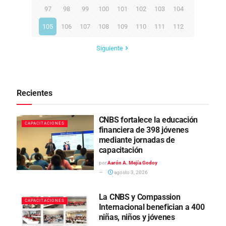
97
98
99
100
101
102
103
104
105
106
107
108
109
110
111
112
Siguiente
Recientes
CNBS fortalece la educación
CAPACITACIONES
financiera de 398 jóvenes
mediante jornadas de
capacitación
por
Aarón A. Mejía Godoy
agosto 3, 2026
La CNBS y Compassion
CAPACITACIONES
Internacional benefician a 400
niñas, niños y jóvenes