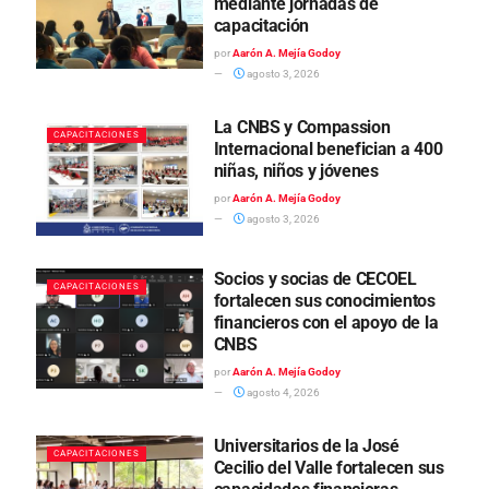
mediante jornadas de
capacitación
por
Aarón A. Mejía Godoy
agosto 3, 2026
La CNBS y Compassion
CAPACITACIONES
Internacional benefician a 400
niñas, niños y jóvenes
por
Aarón A. Mejía Godoy
agosto 3, 2026
Socios y socias de CECOEL
CAPACITACIONES
fortalecen sus conocimientos
financieros con el apoyo de la
CNBS
por
Aarón A. Mejía Godoy
agosto 4, 2026
Universitarios de la José
CAPACITACIONES
Cecilio del Valle fortalecen sus