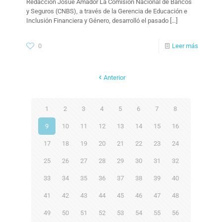
Redacción Josué Amador La Comisión Nacional de Bancos
y Seguros (CNBS), a través de la Gerencia de Educación e
Inclusión Financiera y Género, desarrolló el pasado
[…]
0
Leer más
Anterior
1
2
3
4
5
6
7
8
9
10
11
12
13
14
15
16
17
18
19
20
21
22
23
24
25
26
27
28
29
30
31
32
33
34
35
36
37
38
39
40
41
42
43
44
45
46
47
48
49
50
51
52
53
54
55
56