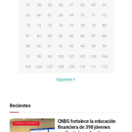
57
58
59
60
61
62
63
64
65
66
67
68
69
70
71
72
73
74
75
76
77
78
79
80
81
82
83
84
85
86
87
88
89
90
91
92
93
94
95
96
97
98
99
100
101
102
103
104
105
106
107
108
109
110
111
112
Siguiente
Recientes
CNBS fortalece la educación
CAPACITACIONES
financiera de 398 jóvenes