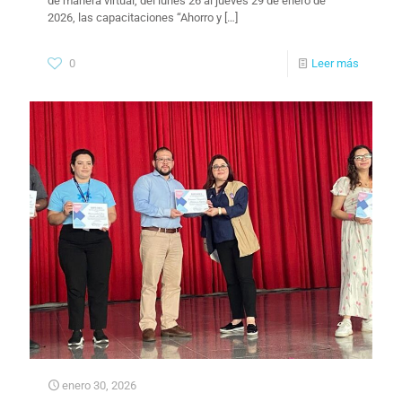
de manera virtual, del lunes 26 al jueves 29 de enero de
2026, las capacitaciones “Ahorro y
[…]
0
Leer más
enero 30, 2026