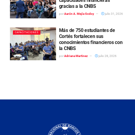
capacidades financieras
gracias a la CNBS
por
Aarón A. Mejía Godoy
julio 31, 2026
Más de 750 estudiantes de
CAPACITACIONES
Cortés fortalecen sus
conocimientos financieros con
la CNBS
por
Adriana Martinez
julio 28, 2026