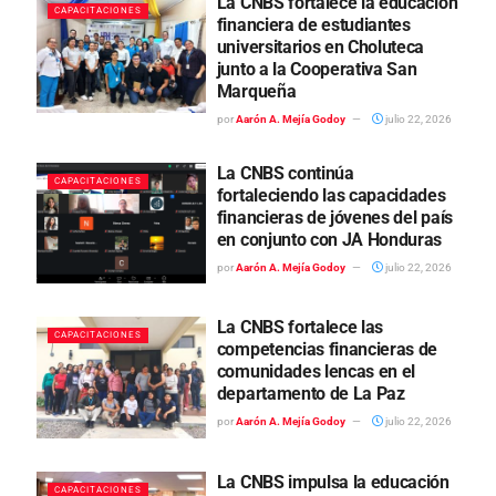
La CNBS fortalece la educación
CAPACITACIONES
financiera de estudiantes
universitarios en Choluteca
junto a la Cooperativa San
Marqueña
por
Aarón A. Mejía Godoy
julio 22, 2026
La CNBS continúa
CAPACITACIONES
fortaleciendo las capacidades
financieras de jóvenes del país
en conjunto con JA Honduras
por
Aarón A. Mejía Godoy
julio 22, 2026
La CNBS fortalece las
CAPACITACIONES
competencias financieras de
comunidades lencas en el
departamento de La Paz
por
Aarón A. Mejía Godoy
julio 22, 2026
La CNBS impulsa la educación
CAPACITACIONES