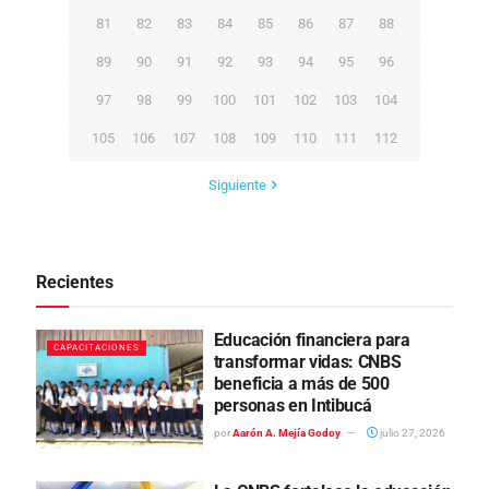
81
82
83
84
85
86
87
88
89
90
91
92
93
94
95
96
97
98
99
100
101
102
103
104
105
106
107
108
109
110
111
112
Siguiente
Recientes
Educación financiera para
CAPACITACIONES
transformar vidas: CNBS
beneficia a más de 500
personas en Intibucá
por
Aarón A. Mejía Godoy
julio 27, 2026