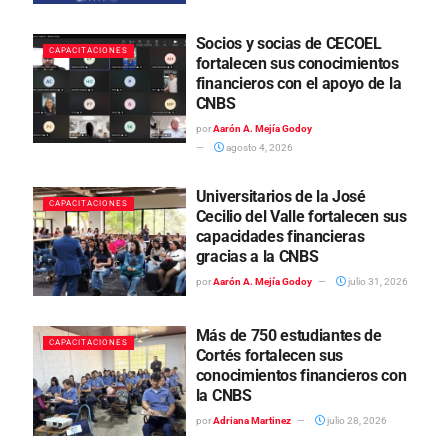
Socios y socias de CECOEL
CAPACITACIONES
fortalecen sus conocimientos
financieros con el apoyo de la
CNBS
por
Aarón A. Mejía Godoy
agosto 4, 2026
Universitarios de la José
CAPACITACIONES
Cecilio del Valle fortalecen sus
capacidades financieras
gracias a la CNBS
por
Aarón A. Mejía Godoy
julio 31, 2026
Más de 750 estudiantes de
CAPACITACIONES
Cortés fortalecen sus
conocimientos financieros con
la CNBS
por
Adriana Martinez
julio 28, 2026