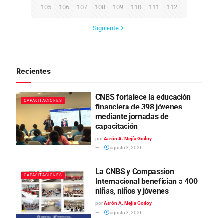
105
106
107
108
109
110
111
112
Siguiente
Recientes
CNBS fortalece la educación
CAPACITACIONES
financiera de 398 jóvenes
mediante jornadas de
capacitación
por
Aarón A. Mejía Godoy
agosto 3, 2026
La CNBS y Compassion
CAPACITACIONES
Internacional benefician a 400
niñas, niños y jóvenes
por
Aarón A. Mejía Godoy
agosto 3, 2026