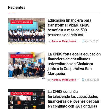
Recientes
Educación financiera para
CAPACITACIONES
transformar vidas: CNBS
beneficia a más de 500
personas en Intibucá
por
Aarón A. Mejía Godoy
julio 27, 2026
La CNBS fortalece la educación
CAPACITACIONES
financiera de estudiantes
universitarios en Choluteca
junto a la Cooperativa San
Marqueña
por
Aarón A. Mejía Godoy
julio 22, 2026
La CNBS continúa
CAPACITACIONES
fortaleciendo las capacidades
financieras de jóvenes del país
en conjunto con JA Honduras