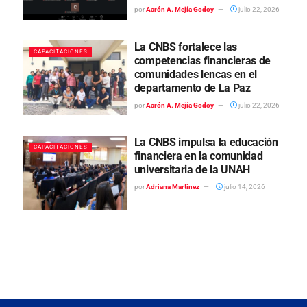
por
Aarón A. Mejía Godoy
julio 22, 2026
La CNBS fortalece las
CAPACITACIONES
competencias financieras de
comunidades lencas en el
departamento de La Paz
por
Aarón A. Mejía Godoy
julio 22, 2026
La CNBS impulsa la educación
CAPACITACIONES
financiera en la comunidad
universitaria de la UNAH
por
Adriana Martinez
julio 14, 2026