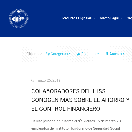
Recursos Digitales
Marco Legal
Seg
Filtrar por
Categorías
Etiquetas
Autores
marzo 26, 2019
COLABORADORES DEL IHSS
CONOCEN MÁS SOBRE EL AHORRO Y
EL CONTROL FINANCIERO
En una jornada de 7 horas el día viernes 15 de marzo 23
empleados del Instituto Hondureño de Seguridad Social