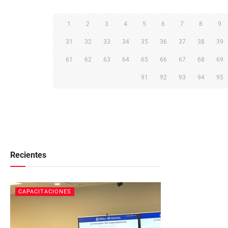
1
2
3
4
5
6
7
8
9
31
32
33
34
35
36
37
38
39
61
62
63
64
65
66
67
68
69
91
92
93
94
95
Recientes
CAPACITACIONES