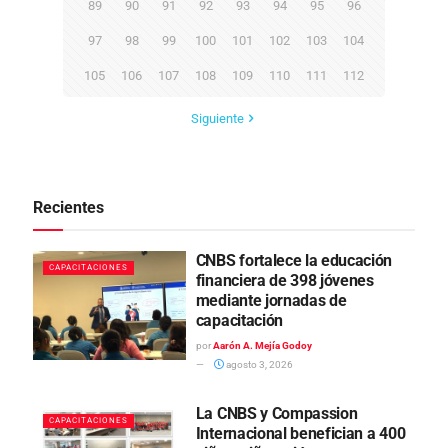
89
90
91
92
93
94
95
96
97
98
99
100
101
102
103
104
105
106
107
108
109
110
111
112
Siguiente
Recientes
CNBS fortalece la educación
CAPACITACIONES
financiera de 398 jóvenes
mediante jornadas de
capacitación
por
Aarón A. Mejía Godoy
agosto 3, 2026
La CNBS y Compassion
CAPACITACIONES
Internacional benefician a 400